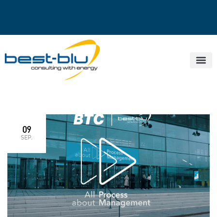
09
SEP.